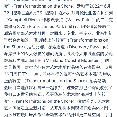
变”（Transformations on the Shore）活动于2022年6月
22日星期三至6月26日星期日在不列颠哥伦比亚省坎贝尔河
（Campbell River）维楼观景点（Willow Point）的弗兰克
詹姆斯公园（Frank James Park）举行。因疫情暂停两年
后温哥华岛艺术木雕再一次回来，专业、半专业、业余和新
手都会参加这一“海岸线上的转变”（Transformations on
the Shore）活动比赛。探索通道（Discovery Passage）
海岸线上的令人敬畏的雕刻场所，以及令人难以置信的发现
群岛和内地沿海山脉（Mainland Coastal Mountain ）的
美景将再一次把这些伟大艺术木雕作品融入在海景中。 6月
26日周日下午一点，即将举行的温哥华岛艺术木雕“海岸线
上的转变”（Transformations on the Shore）拍卖活动，
会吸引当地商家和居民一起参加。过去数月已经深刻改变了
我们认识世界的方式，温哥华岛艺术木雕“海岸线上的转
变”（Transformations on the Shore）拍卖活动，以木雕
艺术风格建立全新对话，从开采树木到现场打造实体木雕，
为木雕艺坛巨匠杰作和全新艺术作品开辟更广阔空间。 […]