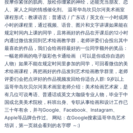
按摩你紧张的肌肉、放松你绷紧的神经，还能充当朋友、恋
人、家人之间的情感催化剂。 温哥华岛坎贝尔河美术画室
课程形式：教课语言：普通话 / 广东话 / 英文在一小时或两
小时的课程里，通过视频、语音、图片和文字讲课如果能在
规定时间内上课的同学，且将画好的作品在开课后的12小时
内通过微信发回到艺术绘画教学群，老师评委们会投出其中
最喜欢的作品，我们会给画得最好的一位同学额外的奖品：
一幅老师画的电子版彩色卡通绘画 （可以是你或你自选的
人物）如果不能在规定时间里参加的同学，可回看微信的美
术绘画课程，再把画好的作品发到艺术绘画教学群里，老师
评委们会把点评好的作品视频发回给你适合人群: 9岁以上
温哥华岛坎贝尔河美术画室老师介绍：美术绘画艺术家，是
有几位可说粤语、普通话或英文大咖级专业人物，毕业于中
国或北美美术院校，科班出身、专职从事绘画和设计工作已
三十年有余，并与Google、Facebook、Instagram、
Apple等品牌合作过。 网站：在Google搜索温哥华岛艺术
培训，第一页就会看到的名字啰 ～:)