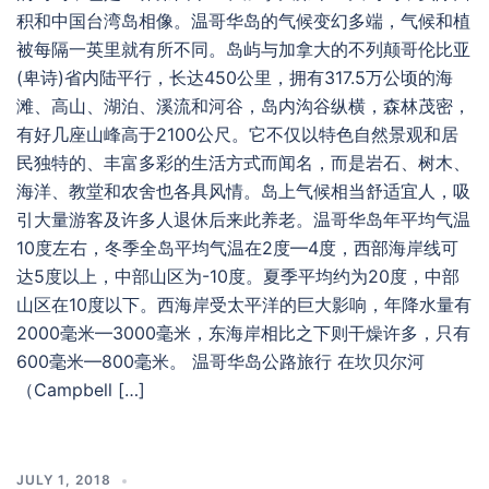
积和中国台湾岛相像。温哥华岛的气候变幻多端，气候和植
被每隔一英里就有所不同。岛屿与加拿大的不列颠哥伦比亚
(卑诗)省内陆平行，长达450公里，拥有317.5万公顷的海
滩、高山、湖泊、溪流和河谷，岛内沟谷纵横，森林茂密，
有好几座山峰高于2100公尺。它不仅以特色自然景观和居
民独特的、丰富多彩的生活方式而闻名，而是岩石、树木、
海洋、教堂和农舍也各具风情。岛上气候相当舒适宜人，吸
引大量游客及许多人退休后来此养老。温哥华岛年平均气温
10度左右，冬季全岛平均气温在2度—4度，西部海岸线可
达5度以上，中部山区为-10度。夏季平均约为20度，中部
山区在10度以下。西海岸受太平洋的巨大影响，年降水量有
2000毫米—3000毫米，东海岸相比之下则干燥许多，只有
600毫米—800毫米。 温哥华岛公路旅行 在坎贝尔河
（Campbell […]
JULY 1, 2018