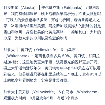
阿拉斯加（Alaska） | 费尔班克斯（Fairbanks）：想泡温
泉，我们有珍娜温泉，晚上泡着温泉看极光，不要太惬意哦
~可以去的景点也非常多呀，穿越北极圈，造访圣诞老人之
家，冰雕博物馆里品美酒。阿拉斯加最震撼人的眼球的就是
雪山和冰川：身姿壮美的北美最高峰——德纳利山、大片的
冰原、为数众多的冰川以及恢宏的峡湾……
加拿大 | 黄刀镇（Yellowknife） & 白马市
（Whitehorse）：远离北极圈多风 50%。黄刀镇，和阿拉
斯加相比，这里地势更为平坦，观赏极光的视野更加开阔。
碰上太阳活动活跃年份，黄刀镇每年中有240天左右可以看
到极光。但是据说只要在那里连续等三个晚上，就有95%以
上的概率能看到极光，实在是非常难得。
加拿大 | 黄刀镇（Yellowknife） & 白马市（Whitehorse）
观测极光时间：9月至次年5月，有近8个月多