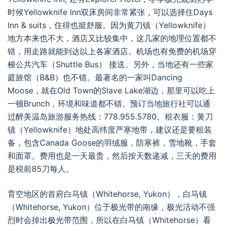
时候Yellowknife Inn双床房间非常紧张，可以选择住Days
Inn & suits，住得也挺舒服。因为黄刀镇（Yellowknife）
地方本来也不大，酒店又比较集中，这几家的地理位置都不
错，用走路就能到达以上各家酒店。机场也有免费的机场穿
梭公共汽车（Shuttle Bus） 接送。另外，当地还有一些家
庭旅馆（B&B）也不错。最著名的一家叫Dancing
Moose，就在Old Town的Slave Lake湖边，那里可以吃上
一顿Brunch，环境和味道都不错。预订当地旅行社可以通
过醉美温岛旅游服务热线：778.955.5780。租衣服：黄刀
镇（Yellowknife）地处高纬度严寒地带，建议还是要租装
备，包含Canada Goose的羽绒服，防寒裤，雪地靴，手套
和面罩。费用也是一天最贵，然后按天数递减，三天的费用
是税前85刀每人。
育空地区的首府白马镇（Whitehorse, Yukon），白马镇
（Whitehorse, Yukon）位于极光带的南缘，极光活动不强
烈时会掉出极光带范围，所以在白马镇（Whitehorse）看