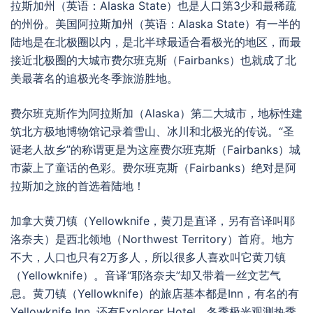
拉斯加州（英语：Alaska State）也是人口第3少和最稀疏
的州份。美国阿拉斯加州（英语：Alaska State）有一半的
陆地是在北极圈以内，是北半球最适合看极光的地区，而最
接近北极圈的大城市费尔班克斯（Fairbanks）也就成了北
美最著名的追极光冬季旅游胜地。
费尔班克斯作为阿拉斯加（Alaska）第二大城市，地标性建
筑北方极地博物馆记录着雪山、冰川和北极光的传说。“圣
诞老人故乡”的称谓更是为这座费尔班克斯（Fairbanks）城
市蒙上了童话的色彩。费尔班克斯（Fairbanks）绝对是阿
拉斯加之旅的首选着陆地！
加拿大黄刀镇（Yellowknife，黄刀是直译，另有音译叫耶
洛奈夫）是西北领地（Northwest Territory）首府。地方
不大，人口也只有2万多人，所以很多人喜欢叫它黄刀镇
（Yellowknife）。音译“耶洛奈夫”却又带着一丝文艺气
息。黄刀镇（Yellowknife）的旅店基本都是Inn，有名的有
Yellowknife Inn, 还有Explorer Hotel，冬季极光观测热季