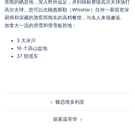
黑熊的栖息地，深入野外远足，并到锦标赛级高尔夫球场打
高尔夫球。您可以光顾惠斯勒（Whistler）任何一家因资深
厨师和深藏的酒窖而闻名的高档餐馆，与名人来场邂逅。
加拿大一流的滑雪和滑雪板胜地：
3 大冰川
16 个高山盆地
37 部缆车
Post
蝶恋维多利亚
navigation
探索温哥华