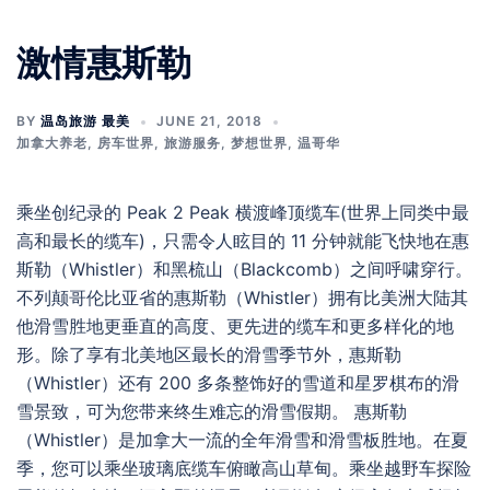
激情惠斯勒
BY
温岛旅游 最美
JUNE 21, 2018
加拿大养老
,
房车世界
,
旅游服务
,
梦想世界
,
温哥华
乘坐创纪录的 Peak 2 Peak 横渡峰顶缆车(世界上同类中最
高和最长的缆车)，只需令人眩目的 11 分钟就能飞快地在惠
斯勒（Whistler）和黑梳山（Blackcomb）之间呼啸穿行。
不列颠哥伦比亚省的惠斯勒（Whistler）拥有比美洲大陆其
他滑雪胜地更垂直的高度、更先进的缆车和更多样化的地
形。除了享有北美地区最长的滑雪季节外，惠斯勒
（Whistler）还有 200 多条整饰好的雪道和星罗棋布的滑
雪景致，可为您带来终生难忘的滑雪假期。 惠斯勒
（Whistler）是加拿大一流的全年滑雪和滑雪板胜地。在夏
季，您可以乘坐玻璃底缆车俯瞰高山草甸。乘坐越野车探险